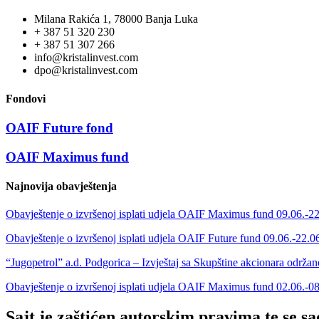
Milana Rakića 1, 78000 Banja Luka
+ 387 51 320 230
+ 387 51 307 266
info@kristalinvest.com
dpo@kristalinvest.com
Fondovi
OAIF Future fond
OAIF Maximus fund
Najnovija obavještenja
Obavještenje o izvršenoj isplati udjela OAIF Maximus fund 09.06.-2
Obavještenje o izvršenoj isplati udjela OAIF Future fund 09.06.-22.0
“Jugopetrol” a.d. Podgorica – Izvještaj sa Skupštine akcionara održa
Obavještenje o izvršenoj isplati udjela OAIF Maximus fund 02.06.-0
Sajt je zaštićen autorskim pravima te se s