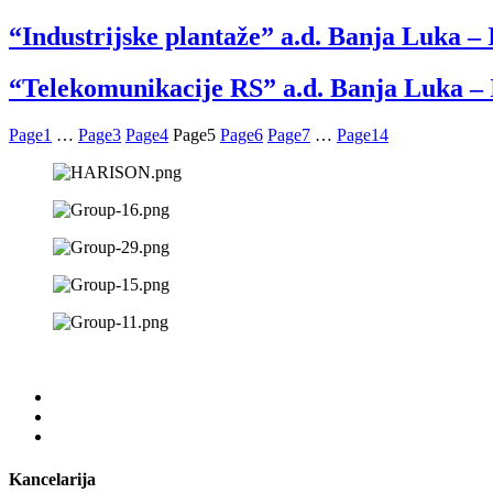
“Industrijske plantaže” a.d. Banja Luka – 
“Telekomunikacije RS” a.d. Banja Luka – I
Page
1
…
Page
3
Page
4
Page
5
Page
6
Page
7
…
Page
14
Kancelarija