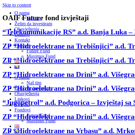
Skip to content
O nama
OAIF Future fond izvještaji
Naš tim
Želim da investiram
Obavještenja
“Telekomunikacije RS” a.d. Banja Luka – I
Linkovi
Kontakt
ZP “Hidroelektrane na Trebišnjici” a.d. T
Fondovi
Future Fund
Maximus Fund
ZP “Hidroelektrane na Trebišnjici” a.d. T
ZP “Hidroelektrane na Drini” a.d. Višegra
O nama
Naš tim
ZP “Hidroelektrane na Drini” a.d. Višegra
Želim da investiram
Obavještenja
Linkovi
“Jugopetrol” a.d. Podgorica – Izvještaj sa
Kontakt
Fondovi
Future Fund
ZP “Hidroelektrane na Drini” a.d. Višegra
Maximus Fund
ZP “Hidroelektrane na Vrbasu” a.d. Mrkon