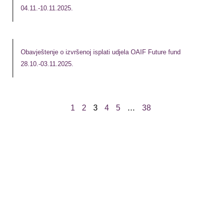
04.11.-10.11.2025.
Obavještenje o izvršenoj isplati udjela OAIF Future fund
28.10.-03.11.2025.
1
2
3
4
5
…
38