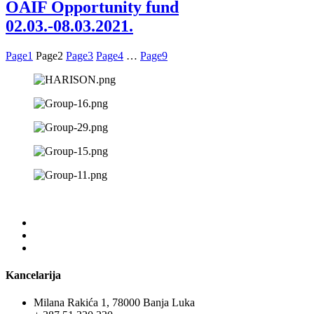
OAIF Opportunity fund
02.03.-08.03.2021.
Page
1
Page
2
Page
3
Page
4
…
Page
9
Kancelarija
Milana Rakića 1, 78000 Banja Luka