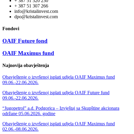
+ 387 51 320 230
+ 387 51 307 266
info@kristalinvest.com
dpo@kristalinvest.com
Fondovi
OAIF Future fond
OAIF Maximus fund
Najnovija obavještenja
Obavještenje o izvršenoj isplati udjela OAIF Maximus fund
09.06.-22.06.2026.
Obavještenje o izvršenoj isplati udjela OAIF Future fund
09.06.-22.06.2026.
“Jugopetrol” a.d. Podgorica – Izvještaj sa Skupštine akcionara
održane 05.06.2026. godine
Obavještenje o izvršenoj isplati udjela OAIF Maximus fund
02.06.-08.06.2026.