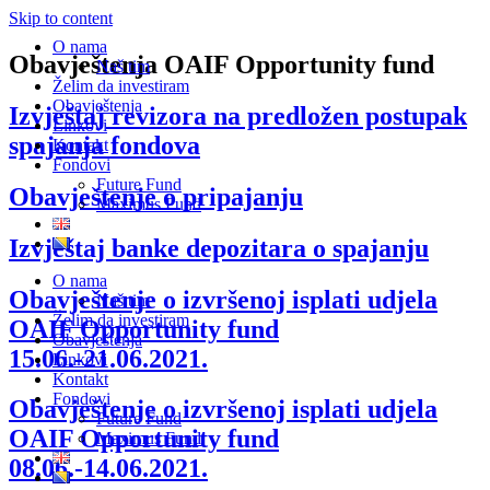
Skip to content
O nama
Obavještenja OAIF Opportunity fund
Naš tim
Želim da investiram
Obavještenja
Izvještaj revizora na predložen postupak
Linkovi
spajanja fondova
Kontakt
Fondovi
Future Fund
Obavještenje o pripajanju
Maximus Fund
Izvještaj banke depozitara o spajanju
O nama
Obavještenje o izvršenoj isplati udjela
Naš tim
Želim da investiram
OAIF Opportunity fund
Obavještenja
15.06.-21.06.2021.
Linkovi
Kontakt
Fondovi
Obavještenje o izvršenoj isplati udjela
Future Fund
OAIF Opportunity fund
Maximus Fund
08.06.-14.06.2021.