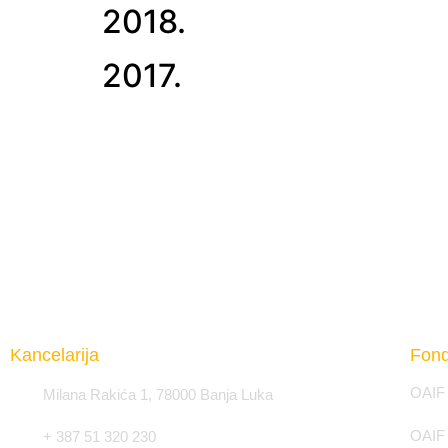
2018.
2017.
Kancelarija
Fond
OAIF 
Milana Rakića 1, 78000 Banja Luka
OAIF
+ 387 51 320 230