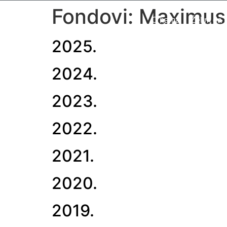
Fondovi:
Maximus
O nama
Želim da 
2025.
2024.
2023.
2022.
2021.
2020.
2019.