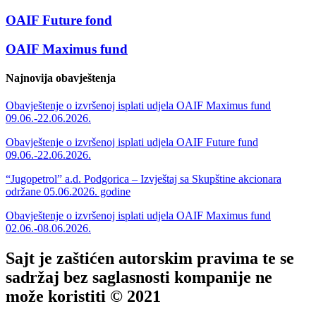
OAIF Future fond
OAIF Maximus fund
Najnovija obavještenja
Obavještenje o izvršenoj isplati udjela OAIF Maximus fund
09.06.-22.06.2026.
Obavještenje o izvršenoj isplati udjela OAIF Future fund
09.06.-22.06.2026.
“Jugopetrol” a.d. Podgorica – Izvještaj sa Skupštine akcionara
održane 05.06.2026. godine
Obavještenje o izvršenoj isplati udjela OAIF Maximus fund
02.06.-08.06.2026.
Sajt je zaštićen autorskim pravima te se
sadržaj bez saglasnosti kompanije ne
može koristiti © 2021