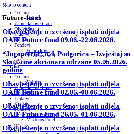
Skip to content
O nama
Future-fund
Naš tim
Želim da investiram
Obavještenja
Obavještenje o izvršenoj isplati udjela
Linkovi
OAIF Future fund 09.06.-22.06.2026.
Kontakt
Fondovi
Future Fund
“Jugopetrol” a.d. Podgorica – Izvještaj sa
Maximus Fund
Skupštine akcionara održane 05.06.2026.
godine
O nama
Naš tim
Obavještenje o izvršenoj isplati udjela
Želim da investiram
OAIF Future fund 02.06.-08.06.2026.
Obavještenja
Linkovi
Kontakt
Obavještenje o izvršenoj isplati udjela
Fondovi
OAIF Future fund 26.05.-01.06.2026.
Future Fund
Maximus Fund
Obavještenje o izvršenoj isplati udjela