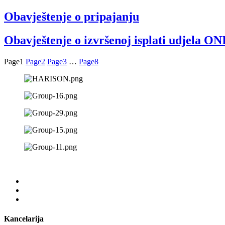
Obavještenje o pripajanju
Obavještenje o izvršenoj isplati udjela ONI
Page
1
Page
2
Page
3
…
Page
8
Kancelarija