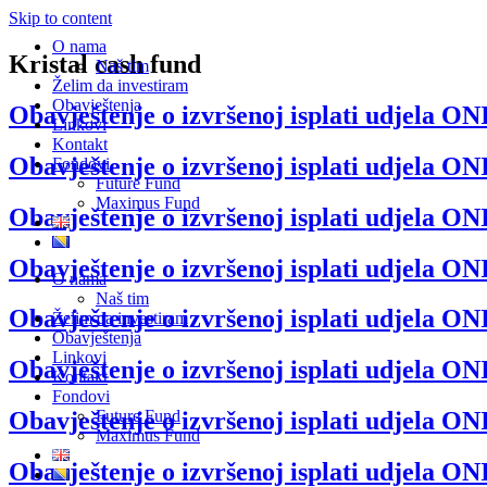
Skip to content
O nama
Kristal cash fund
Naš tim
Želim da investiram
Obavještenja
Obavještenje o izvršenoj isplati udjela ONI
Linkovi
Kontakt
Obavještenje o izvršenoj isplati udjela ONI
Fondovi
Future Fund
Maximus Fund
Obavještenje o izvršenoj isplati udjela ONI
Obavještenje o izvršenoj isplati udjela ONI
O nama
Naš tim
Obavještenje o izvršenoj isplati udjela ONI
Želim da investiram
Obavještenja
Linkovi
Obavještenje o izvršenoj isplati udjela ONI
Kontakt
Fondovi
Future Fund
Obavještenje o izvršenoj isplati udjela ONI
Maximus Fund
Obavještenje o izvršenoj isplati udjela ONI