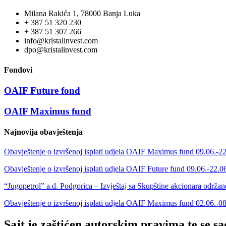
Milana Rakića 1, 78000 Banja Luka
+ 387 51 320 230
+ 387 51 307 266
info@kristalinvest.com
dpo@kristalinvest.com
Fondovi
OAIF Future fond
OAIF Maximus fund
Najnovija obavještenja
Obavještenje o izvršenoj isplati udjela OAIF Maximus fund 09.06.-2
Obavještenje o izvršenoj isplati udjela OAIF Future fund 09.06.-22.0
“Jugopetrol” a.d. Podgorica – Izvještaj sa Skupštine akcionara održa
Obavještenje o izvršenoj isplati udjela OAIF Maximus fund 02.06.-0
Sajt je zaštićen autorskim pravima te se s