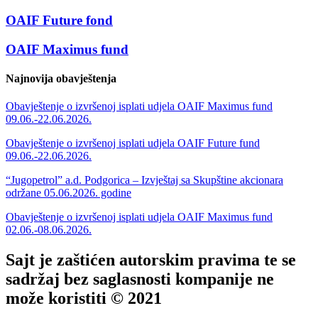
OAIF Future fond
OAIF Maximus fund
Najnovija obavještenja
Obavještenje o izvršenoj isplati udjela OAIF Maximus fund
09.06.-22.06.2026.
Obavještenje o izvršenoj isplati udjela OAIF Future fund
09.06.-22.06.2026.
“Jugopetrol” a.d. Podgorica – Izvještaj sa Skupštine akcionara
održane 05.06.2026. godine
Obavještenje o izvršenoj isplati udjela OAIF Maximus fund
02.06.-08.06.2026.
Sajt je zaštićen autorskim pravima te se
sadržaj bez saglasnosti kompanije ne
može koristiti © 2021