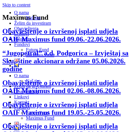
Skip to content
O nama
Maximus Fund
Naš tim
Želim da investiram
Obavještenja
Obavještenje o izvršenoj isplati udjela
Linkovi
OAIF Maximus fund 09.06.-22.06.2026.
Kontakt
Fondovi
Future Fund
“Jugopetrol” a.d. Podgorica – Izvještaj sa
Maximus Fund
Skupštine akcionara održane 05.06.2026.
godine
O nama
Naš tim
Obavještenje o izvršenoj isplati udjela
Želim da investiram
OAIF Maximus fund 02.06.-08.06.2026.
Obavještenja
Linkovi
Kontakt
Obavještenje o izvršenoj isplati udjela
Fondovi
OAIF Maximus fund 19.05.-25.05.2026.
Future Fund
Maximus Fund
Obavještenje o izvršenoj isplati udjela