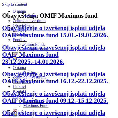
Skip to content
O nama
Obavještenja OMIF Maximus fund
Naš tim
Želim da investiram
Obavještenja
Obavještenje o izvršenoj isplati udjela
Linkovi
OAIF Maximus fund 15.01.-19.01.2026.
Kontakt
Fondovi
Future Fund
Obavještenje o izvršenoj isplati udjela
Maximus Fund
OAIF Maximus fund
23.12.2025.-14.01.2026.
O nama
Naš tim
Obavještenje o izvršenoj isplati udjela
Želim da investiram
OAIF Maximus fund 16.12.-22.12.2025.
Obavještenja
Linkovi
Kontakt
Obavještenje o izvršenoj isplati udjela
Fondovi
OAIF Maximus fund 09.12.-15.12.2025.
Future Fund
Maximus Fund
Obavještenje o izvršenoj isplati udjela