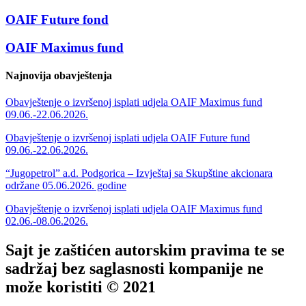
OAIF Future fond
OAIF Maximus fund
Najnovija obavještenja
Obavještenje o izvršenoj isplati udjela OAIF Maximus fund
09.06.-22.06.2026.
Obavještenje o izvršenoj isplati udjela OAIF Future fund
09.06.-22.06.2026.
“Jugopetrol” a.d. Podgorica – Izvještaj sa Skupštine akcionara
održane 05.06.2026. godine
Obavještenje o izvršenoj isplati udjela OAIF Maximus fund
02.06.-08.06.2026.
Sajt je zaštićen autorskim pravima te se
sadržaj bez saglasnosti kompanije ne
može koristiti © 2021