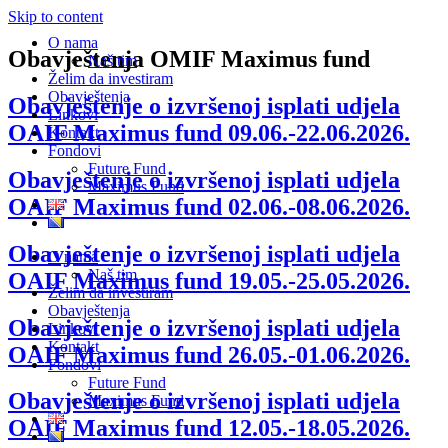
Skip to content
O nama
Obavještenja OMIF Maximus fund
Naš tim
Želim da investiram
Obavještenja
Obavještenje o izvršenoj isplati udjela
Linkovi
OAIF Maximus fund 09.06.-22.06.2026.
Kontakt
Fondovi
Future Fund
Obavještenje o izvršenoj isplati udjela
Maximus Fund
OAIF Maximus fund 02.06.-08.06.2026.
Obavještenje o izvršenoj isplati udjela
O nama
Naš tim
OAIF Maximus fund 19.05.-25.05.2026.
Želim da investiram
Obavještenja
Obavještenje o izvršenoj isplati udjela
Linkovi
Kontakt
OAIF Maximus fund 26.05.-01.06.2026.
Fondovi
Future Fund
Obavještenje o izvršenoj isplati udjela
Maximus Fund
OAIF Maximus fund 12.05.-18.05.2026.