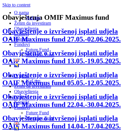
Skip to content
O nama
Obavještenja OMIF Maximus fund
Naš tim
Želim da investiram
Obavještenja
Obavještenje o izvršenoj isplati udjela
Linkovi
OAIF Maximus fund 27.05.-02.06.2025.
Kontakt
Fondovi
Future Fund
Obavještenje o izvršenoj isplati udjela
Maximus Fund
OAIF Maximus fund 13.05.-19.05.2025.
Obavještenje o izvršenoj isplati udjela
O nama
Naš tim
OAIF Maximus fund 05.05.-12.05.2025.
Želim da investiram
Obavještenja
Obavještenje o izvršenoj isplati udjela
Linkovi
Kontakt
OAIF Maximus fund 22.04.-30.04.2025.
Fondovi
Future Fund
Obavještenje o izvršenoj isplati udjela
Maximus Fund
OAIF Maximus fund 14.04.-17.04.2025.