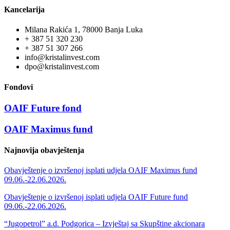
Kancelarija
Milana Rakića 1, 78000 Banja Luka
+ 387 51 320 230
+ 387 51 307 266
info@kristalinvest.com
dpo@kristalinvest.com
Fondovi
OAIF Future fond
OAIF Maximus fund
Najnovija obavještenja
Obavještenje o izvršenoj isplati udjela OAIF Maximus fund
09.06.-22.06.2026.
Obavještenje o izvršenoj isplati udjela OAIF Future fund
09.06.-22.06.2026.
“Jugopetrol” a.d. Podgorica – Izvještaj sa Skupštine akcionara