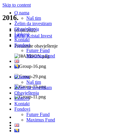
Skip to content
O nama
2016.
Naš tim
Želim da investiram
Obavještenja
01.08.2022.
Linkovi
DUIF Kristal Invest
Kontakt
Fondovi
Preuzmite obavještenje
Future Fund
Maximus Fund
O nama
Naš tim
Želim da investiram
Obavještenja
Linkovi
Kontakt
Fondovi
Future Fund
Maximus Fund