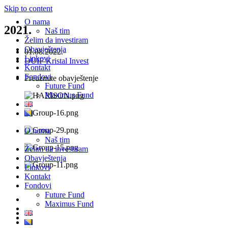
Skip to content
O nama
2021.
Naš tim
Želim da investiram
Obavještenja
01.08.2022.
Linkovi
DUIF Kristal Invest
Kontakt
Fondovi
Preuzmite obavještenje
Future Fund
Maximus Fund
O nama
Naš tim
Želim da investiram
Obavještenja
Linkovi
Kontakt
Fondovi
Future Fund
Maximus Fund