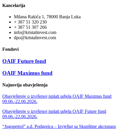
Kancelarija
Milana Rakića 1, 78000 Banja Luka
+ 387 51 320 230
+ 387 51 307 266
info@kristalinvest.com
dpo@kristalinvest.com
Fondovi
OAIF Future fond
OAIF Maximus fund
Najnovija obavještenja
Obavještenje o izvršenoj isplati udjela OAIF Maximus fund
09.06.-22.06.2026.
Obavještenje o izvršenoj isplati udjela OAIF Future fund
09.06.-22.06.2026.
“Jugopetrol” a.d. Podgorica – Izvještaj sa Skupštine akcionara