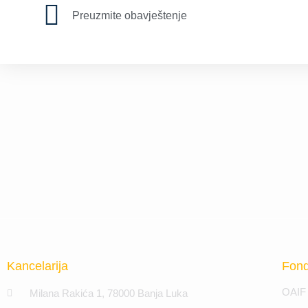
Preuzmite obavještenje
Kancelarija
Fond
OAIF 
Milana Rakića 1, 78000 Banja Luka