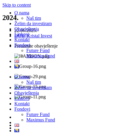
Skip to content
O nama
2024.
Naš tim
Želim da investiram
Obavještenja
22.06.2025.
Linkovi
DUIF Kristal Invest
Kontakt
Fondovi
Preuzmite obavještenje
Future Fund
Maximus Fund
O nama
Naš tim
Želim da investiram
Obavještenja
Linkovi
Kontakt
Fondovi
Future Fund
Maximus Fund