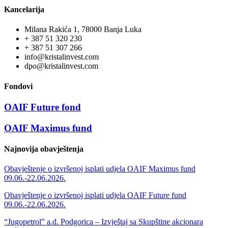
Kancelarija
Milana Rakića 1, 78000 Banja Luka
+ 387 51 320 230
+ 387 51 307 266
info@kristalinvest.com
dpo@kristalinvest.com
Fondovi
OAIF Future fond
OAIF Maximus fund
Najnovija obavještenja
Obavještenje o izvršenoj isplati udjela OAIF Maximus fund
09.06.-22.06.2026.
Obavještenje o izvršenoj isplati udjela OAIF Future fund
09.06.-22.06.2026.
“Jugopetrol” a.d. Podgorica – Izvještaj sa Skupštine akcionara