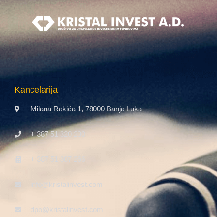
Kancelarija
Milana Rakića 1, 78000 Banja Luka
+ 387 51 320 230
+ 387 51 307 266
info@kristalinvest.com
dpo@kristalinvest.com