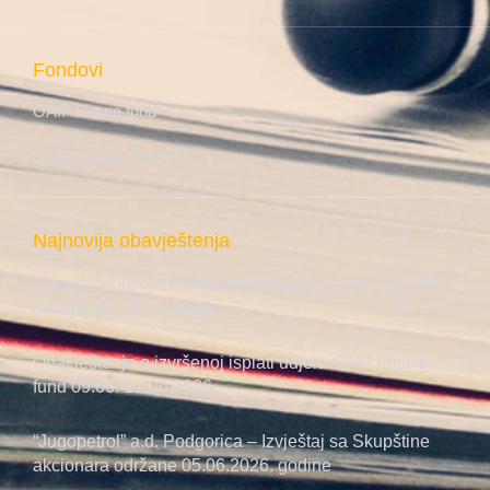
Fondovi
OAIF Future fond
OAIF Maximus fund
Najnovija obavještenja
Obavještenje o izvršenoj isplati udjela OAIF Maximus
fund 09.06.-22.06.2026.
Obavještenje o izvršenoj isplati udjela OAIF Future
fund 09.06.-22.06.2026.
“Jugopetrol” a.d. Podgorica – Izvještaj sa Skupštine
akcionara održane 05.06.2026. godine