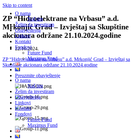
Skip to content
O nama
ZP “Hidroelektrane na Vrbasu” a.d.
Naš tim
Želim da investiram
Mrkonjić Grad – Izvještaj sa Skupštine
Obavještenja
akcionara održane 21.10.2024.godine
Linkovi
Kontakt
Fondovi
22.10.2024.
Future Fund
Maximus Fund
ZP “Hidroelektrane na Vrbasu” a.d. Mrkonjić Grad – Izvještaj sa
Skupštine akcionara održane 21.10.2024.godine
Preuzmite obavještenje
O nama
Naš tim
Želim da investiram
Obavještenja
Linkovi
Kontakt
Fondovi
Future Fund
Maximus Fund